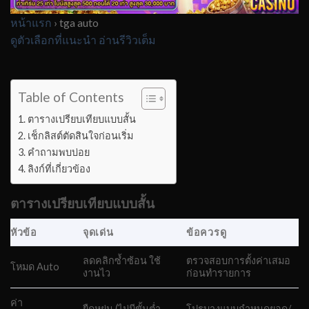
หน้าแรก
› tga auto
ดูตัวเลือกที่แนะนำ
อ่านรีวิวเต็ม
Table of Contents
ตารางเปรียบเทียบแบบสั้น
เช็กลิสต์ตัดสินใจก่อนเริ่ม
คำถามพบบ่อย
ลิงก์ที่เกี่ยวข้อง
ตารางเปรียบเทียบแบบสั้น
หัวข้อ
จุดเด่น
ข้อควรดู
ลดคลิกซ้ำซ้อน ใช้
ตรวจสอบการตั้งค่าเสมอ
โหมด Auto
งานไว
ก่อนทำรายการ
ค่า
ยืดหยุ่น (ไม่มีขั้นต่ำ
โปรบางแบบกำหนดยอด/