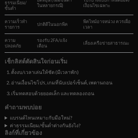
ธรรมเนียม/
ในหลายกรณี)
เงื่อนไขเฉพาะ
ขั้นต่ำ
ความเร็วทำ
พีคไทม์อาจหน่วง ควรเผื่อ
ปกติดีในนอกพีค
รายการ
เวลา
ความ
รองรับ 2FA/แจ้ง
เลี่ยงเครือข่ายสาธารณะ
ปลอดภัย
เตือน
เช็กลิสต์ตัดสินใจก่อนเริ่ม
ตั้งงบ/เวลาเล่นให้ชัด (มีเวลาพัก)
อ่านเงื่อนไขโปร, เกมที่นับเปอร์เซ็นต์, เพดานถอน
เริ่มทดสอบด้วยยอดเล็ก และทดลองถอน
คำถามพบบ่อย
แบรนด์ไหนเหมาะกับมือใหม่?
ค่าธรรมเนียม/ขั้นต่ำต่างกันยังไง?
ลิงก์ที่เกี่ยวข้อง