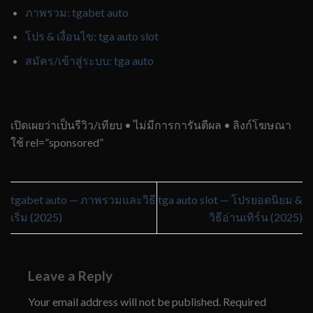
ภาพรวม: tgabet auto
โปร & เงื่อนไข: tga auto slot
สมัคร/เข้าสู่ระบบ: tga auto
เปิดเผยว่าเป็นรีวิว/เทียบ • ไม่มีการการันตีผล • ลิงก์โฆษณา
ใช้ rel=”sponsored”
tgabet auto — ภาพรวมและวิธี
tga auto slot — โปรยอดนิยม &
เริ่ม (2025)
วิธีอ่านเทิร์น (2025)
Leave a Reply
Your email address will not be published.
Required