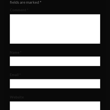
fields are marked
*
Comment
*
Name
*
Email
*
Website