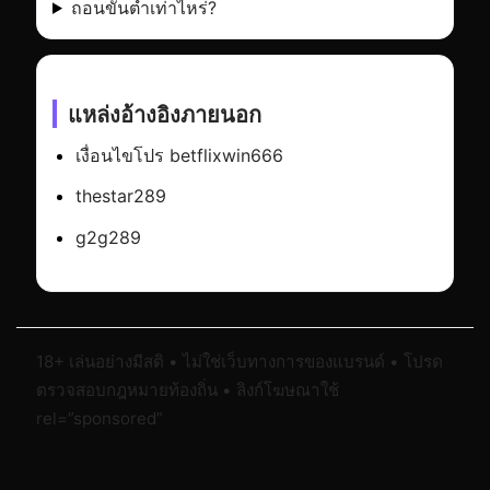
ถอนขั้นต่ำเท่าไหร่?
แหล่งอ้างอิงภายนอก
เงื่อนไขโปร betflixwin666
thestar289
g2g289
18+ เล่นอย่างมีสติ • ไม่ใช่เว็บทางการของแบรนด์ • โปรด
ตรวจสอบกฎหมายท้องถิ่น • ลิงก์โฆษณาใช้
rel=”sponsored”