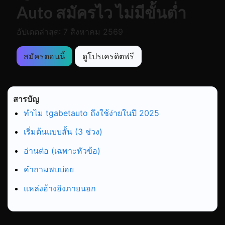
Auto สมัครไว ไม่มีขั้นต่ำ
อัปเดตล่าสุด:
7 สิงหาคม 2569
สมัครตอนนี้
ดูโปรเครดิตฟรี
สารบัญ
ทำไม tgabetauto ถึงใช้ง่ายในปี 2025
เริ่มต้นแบบสั้น (3 ช่วง)
อ่านต่อ (เฉพาะหัวข้อ)
คำถามพบบ่อย
แหล่งอ้างอิงภายนอก