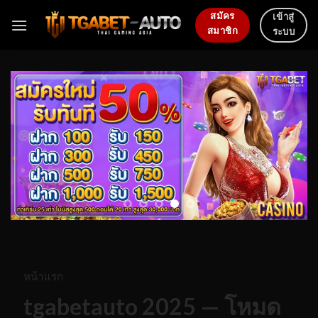
Skip
สมัคร
เข้าสู่
to
สมาชิก
ระบบ
content
หน้าแรก
tgabetauto 2025 — โหมด